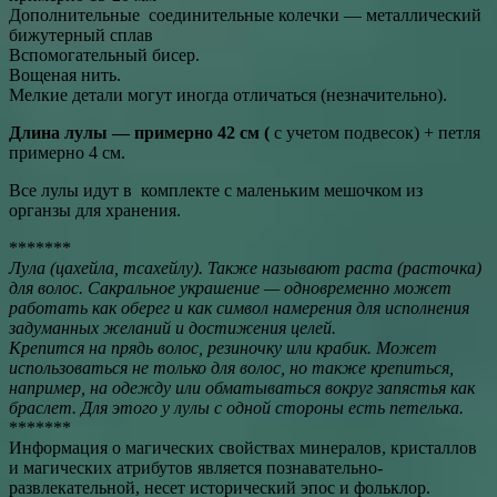
Дополнительные соединительные колечки — металлический
бижутерный сплав
Вспомогательный бисер.
Вощеная нить.
Мелкие детали могут иногда отличаться (незначительно).
Длина лулы — примерно 42 см (
с учетом подвесок) + петля
примерно 4 см.
Все лулы идут в комплекте с маленьким мешочком из
органзы для хранения.
*******
Лула (цахейла, тсахейлу). Также называют раста (расточка)
для волос. Сакральное украшение — одновременно может
работать как оберег и как символ намерения для исполнения
задуманных желаний и достижения целей.
Крепится на прядь волос, резиночку или крабик. Может
использоваться не только для волос, но также крепиться,
например, на одежду или обматываться вокруг запястья как
браслет. Для этого у лулы с одной стороны есть петелька.
*******
Информация о магических свойствах минералов, кристаллов
и магических атрибутов является познавательно-
развлекательной, несет исторический эпос и фольклор.