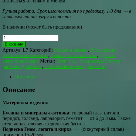
отличаться оттенком и узором.
Ручная работа. Срок изготовления по предзаказу 1-3 дня — в
зависимости от загруженности.
В наличии (может быть предзаказано)
Количество
товара
В корзину
Лула
Артикул:
L7
Категорий:
Бизнес и деньги
,
Все изделия
,
Сокровища
Исполнение желаний
,
Лулы - расты желаний
,
Удача и
Гномов
счастливый шанс
Метки:
Лула
,
Лула Сокровища Гномов
,
42
расточка для волос
,
сакральная заколка для волос
см
Описание
Описание
Материалы изделия:
Бусины и минералы-галтовка
: тигровый глаз, цитрин,
перидот, голсанд, лабрадорит, гематит — от 6 до 8 мм. Также
стеклянная зеленая сферическая бусина.
Подвеска Гном, лопата и кирка
— (бижутерный сплав) —
примерно 15-20 мм