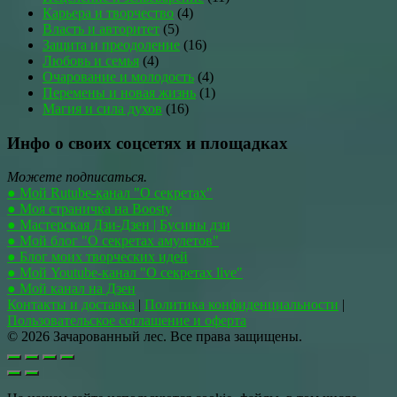
Карьера и творчество
(4)
Власть и авторитет
(5)
Защита и преодоление
(16)
Любовь и семья
(4)
Очарование и молодость
(4)
Перемены и новая жизнь
(1)
Магия и сила духов
(16)
Инфо о своих соцсетях и площадках
Можете подписаться.
● Мой Rutube-канал "О секретах"
● Моя страничка на Boosty
● Мастерская Дзи-Дзен | Бусины дзи
● Мой блог "О секретах амулетов"
● Блог моих творческих идей
● Мой Youtube-канал "О секретах live"
● Мой канал на Дзен
Контакты и доставка
|
Политика конфиденциальности
|
Пользовательское соглашение и оферта
© 2026 Зачарованный лес. Все права защищены.