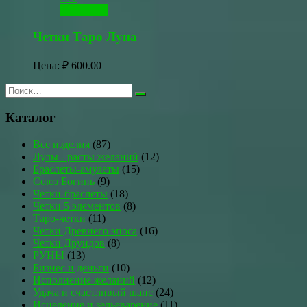
В корзину
Четки Таро Луна
Цена:
₽
600.00
Каталог
Все изделия
(87)
Лулы - расты желаний
(12)
Браслеты-амулеты
(15)
Союз Богинь
(9)
Четки-браслеты
(18)
Четки 5 элементов
(8)
Таро-четки
(11)
Четки Древнего эпоса
(16)
Четки Друидов
(8)
РУНЫ
(13)
Бизнес и деньги
(10)
Исполнение желаний
(12)
Удача и счастливый шанс
(24)
Исцеление и зельеварение
(11)