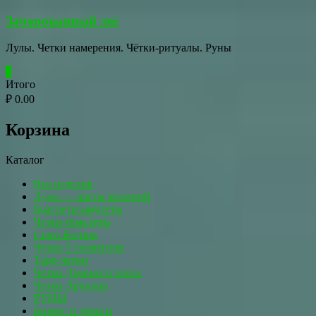
Перейти
Зачарованный лес
к
содержимому
Лулы. Четки намерения. Чётки-ритуалы. Руны
0
Итого
₽ 0.00
Корзина
Каталог
Все изделия
Лулы — расты желаний
Браслеты-амулеты
Четки-браслеты
Союз Богинь
Четки 5 элементов
Таро-четки
Четки Древнего эпоса
Четки Друидов
РУНЫ
Бизнес и деньги