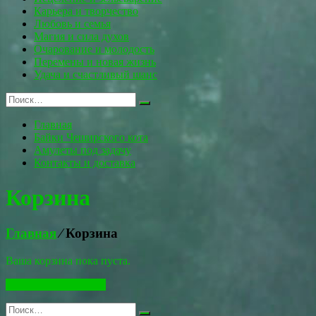
Карьера и творчество
Любовь и семья
Магия и сила духов
Очарование и молодость
Перемены и новая жизнь
Удача и счастливый шанс
Главная
Байки Чеширского кота
Амулеты под задачу
Контакты и доставка
Корзина
Главная
⁄
Корзина
Ваша корзина пока пуста.
Вернуться в магазин