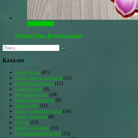
Читать далее
Четки Таро Влюбленные
Каталог
Все изделия
(87)
Лулы - расты желаний
(12)
Браслеты-амулеты
(15)
Союз Богинь
(9)
Четки-браслеты
(18)
Четки 5 элементов
(8)
Таро-четки
(11)
Четки Древнего эпоса
(16)
Четки Друидов
(8)
РУНЫ
(13)
Бизнес и деньги
(10)
Исполнение желаний
(12)