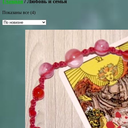
Главная
/ Любовь и семья
Сортировка:
Показаны все (4)
самые
недавние