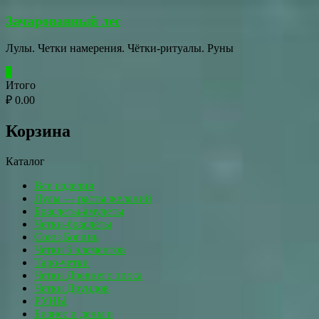
Перейти
Зачарованный лес
к
содержимому
Лулы. Четки намерения. Чётки-ритуалы. Руны
0
Итого
₽ 0.00
Корзина
Каталог
Все изделия
Лулы — расты желаний
Браслеты-амулеты
Четки-браслеты
Союз Богинь
Четки 5 элементов
Таро-четки
Четки Древнего эпоса
Четки Друидов
РУНЫ
Бизнес и деньги