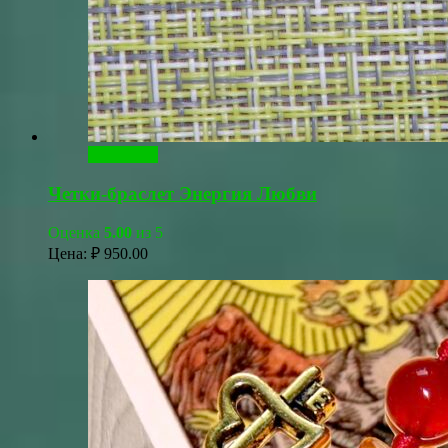
В корзину
Четки-браслет Энергия Любви
Оценка
5.00
из 5
Цена:
₽
950.00