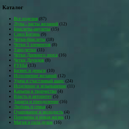
Каталог
Все изделия
(87)
Лулы - расты желаний
(12)
Браслеты-амулеты
(15)
Союз Богинь
(9)
Четки-браслеты
(18)
Четки 5 элементов
(8)
Таро-четки
(11)
Четки Древнего эпоса
(16)
Четки Друидов
(8)
РУНЫ
(13)
Бизнес и деньги
(10)
Исполнение желаний
(12)
Удача и счастливый шанс
(24)
Исцеление и зельеварение
(11)
Карьера и творчество
(4)
Власть и авторитет
(5)
Защита и преодоление
(16)
Любовь и семья
(4)
Очарование и молодость
(4)
Перемены и новая жизнь
(1)
Магия и сила духов
(16)