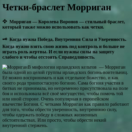
Четки-браслет Морриган
🦅 Морриган — Королева Воронов — стильный браслет,
который также можно использовать как четки.
🗝
Когда нужна Победа, Внутренняя Сила и Уверенность.
Когда нужно взять свою жизнь под контроль и больше не
играть роль жертвы. И если нужны силы на защиту
слабого и чтобы отстоять Справедливость.
В мифологии ирландских кельтов
—
Морриган
была одной из целой группы ирландских богинь-воительниц.
Её можно воспринимать и как отдельное божество, и как
своего рода триипостасную богиню. Сама богиня участия в
битвах не принимала, но непременно присутствовала на поле
боя и использовала всё своё могущество,
чтобы помочь той
или иной стороне. Очень популярная в европейском
язычестве Богиня. С четками Морриган как правило работают
для того, чтобы обрести уверенность, внутреннюю силу,
чтобы одержать победу в сложных жизненных
обстоятельствах. Или просто, чтобы обрести некий
внутренний стержень.