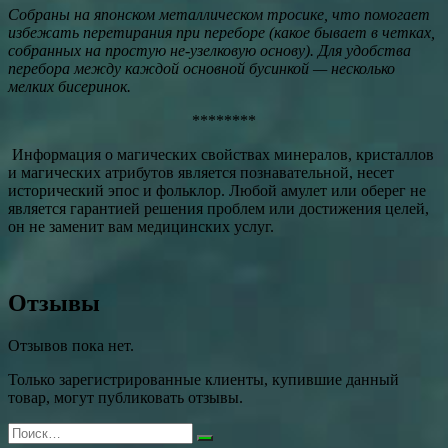
Собраны на японском металлическом тросике, что помогает
избежать перетирания при переборе (какое бывает в четках,
собранных на простую не-узелковую основу). Для удобства
перебора между каждой основной бусинкой — несколько
мелких бисеринок.
********
Информация о магических свойствах минералов, кристаллов
и магических атрибутов является познавательной, несет
исторический эпос и фольклор. Любой амулет или оберег не
является гарантией решения проблем или достижения целей,
он не заменит вам медицинских услуг.
Отзывы
Отзывов пока нет.
Только зарегистрированные клиенты, купившие данный
товар, могут публиковать отзывы.