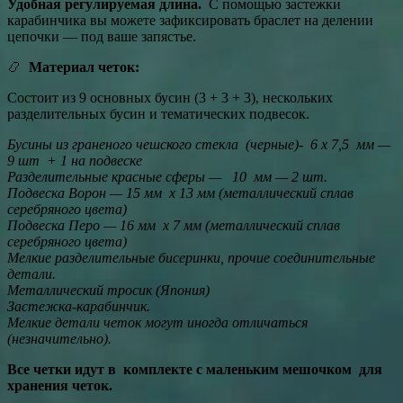
Удобная регулируемая длина.
С помощью застежки
карабинчика вы можете зафиксировать браслет на делении
цепочки — под ваше запястье.
📿
Материал четок:
Состоит из 9 основных бусин (3 + 3 + 3), нескольких
разделительных бусин и тематических подвесок.
Бусины из граненого чешского стекла (черные)- 6 x 7,5 мм —
9 шт + 1 на подвеске
Разделительные красные сферы — 10 мм — 2 шт.
Подвеска Ворон — 15 мм x 13 мм (металлический сплав
серебряного цвета)
Подвеска Перо — 16 мм x 7 мм (металлический сплав
серебряного цвета)
Мелкие разделительные бисеринки, прочие соединительные
детали.
Металлический тросик (Япония)
Застежка-карабинчик.
Мелкие детали четок могут иногда отличаться
(незначительно).
Все четки идут в комплекте с маленьким мешочком для
хранения четок.