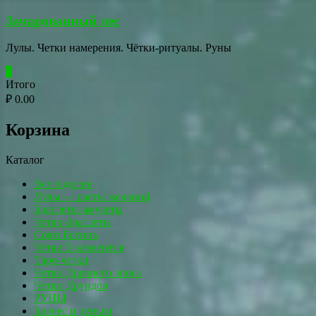
Перейти
Зачарованный лес
к
содержимому
Лулы. Четки намерения. Чётки-ритуалы. Руны
0
Итого
₽ 0.00
Корзина
Каталог
Все изделия
Лулы — расты желаний
Браслеты-амулеты
Четки-браслеты
Союз Богинь
Четки 5 элементов
Таро-четки
Четки Древнего эпоса
Четки Друидов
РУНЫ
Бизнес и деньги