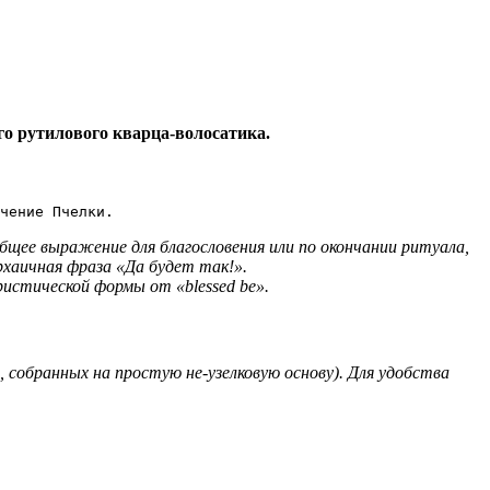
го рутилового кварца-волосатика.
чение Пчелки.
бщее выражение для благословения или по окончании ритуала,
архаичная фраза «Да будет так!».
ористической формы от «blessed be».
 собранных на простую не-узелковую основу). Для удобства