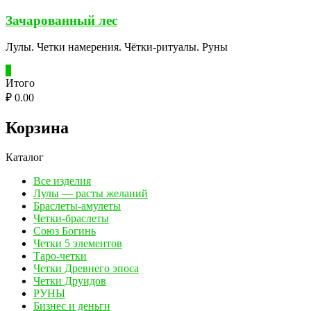
Перейти
Зачарованный лес
к
содержимому
Лулы. Четки намерения. Чётки-ритуалы. Руны
0
Итого
₽ 0.00
Корзина
Каталог
Все изделия
Лулы — расты желаний
Браслеты-амулеты
Четки-браслеты
Союз Богинь
Четки 5 элементов
Таро-четки
Четки Древнего эпоса
Четки Друидов
РУНЫ
Бизнес и деньги