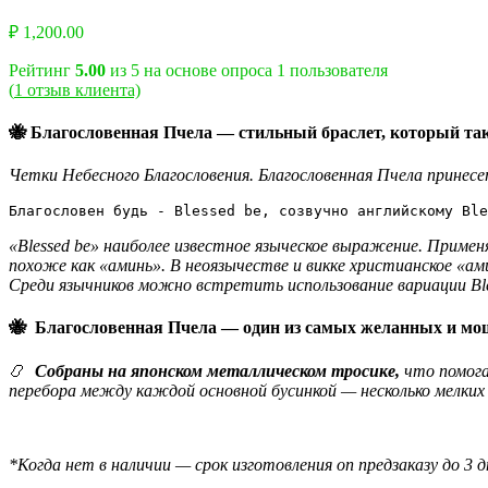
₽
1,200.00
Рейтинг
5.00
из 5 на основе опроса
1
пользователя
(
1
отзыв клиента)
🐝 Благословенная Пчела
—
стильный браслет, который та
Четки Небесного Благословения. Благословенная Пчела принес
Благословен будь - Blessed be, созвучно английскому Ble
«Blessed be» наиболее известное языческое выражение. Примен
похоже как «аминь». В неоязычестве и викке христианское «ами
Среди язычников можно встретить использование вариации Bless
🐝
Благословенная Пчела — один из самых желанных и мощ
📿
Собраны на японском металлическом тросике,
что помога
перебора между каждой основной бусинкой — несколько мелких
*Когда нет в наличии — срок изготовления оп предзаказу до 3