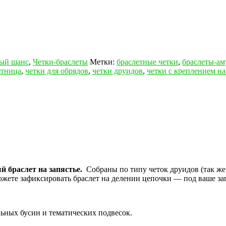
вый шанс
,
Четки-браслеты
Метки:
браслетные четки
,
браслеты-ам
стница
,
четки для обрядов
,
четки друидов
,
четки с креплением на
й браслет на запястье.
Собраны по типу четок друидов (так же
жете зафиксировать браслет на делении цепочки — под ваше зап
ельных бусин и тематических подвесок.