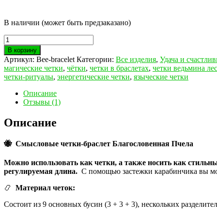
В наличии (может быть предзаказано)
Количество
товара
В корзину
Рутилово-
Артикул:
Bee-bracelet
Категории:
Все изделия
,
Удача и счастли
кварцевый
магические четки
,
чётки
,
четки в браслетах
,
четки ведьмина ле
браслет
четки-ритуалы
,
энергетические четки
,
языческие четки
Благословенная
🐝
Описание
Отзывы (1)
Описание
🐝
Смысловые четки-браслет Благословенная Пчела
Можно использовать как четки, а также носить как стильны
регулируемая длина.
С помощью застежки карабинчика вы мо
📿
Материал четок:
Состоит из 9 основных бусин (3 + 3 + 3), нескольких разделит