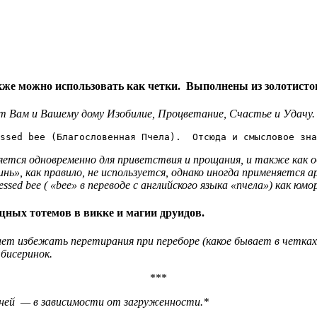
кже можно использовать как четки. Выполнены из золотисто
ет Вам и Вашему дому Изобилие, Процветание, Счастье и Удачу.
ssed bee (Благословенная Пчела).  Отсюда и смысловое зна
яется одновременно для приветствия и прощания, и также как о
нь», как правило, не используется, однако иногда применяется 
ed bee ( «bee» в переводе с английского языка «пчела») как юм
ных тотемов в викке и магии друидов.
ет избежать перетирания при переборе (какое бывает в четках,
 бисеринок.
***
 дней — в зависимости от загруженности.*