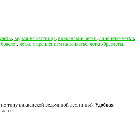
улеты
,
ведьмина лестница
,
викканские четки
,
линейные четки
,
 браслет
,
четки с креплением на запястье
,
четки-браслеты
,
 по типу викканской ведьминой лестницы).
Удобная
ястье.