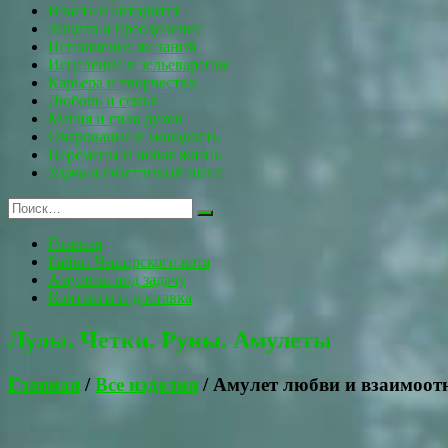
Власть и авторитет
Защита и преодоление
Исполнение желаний
Исцеление и зельеварение
Карьера и творчество
Любовь и семья
Магия и сила духов
Очарование и молодость
Перемены и новая жизнь
Удача и счастливый шанс
Главная
Байки Чеширского кота
Амулеты под задачу
Контакты и доставка
Лулы. Четки. Руны. Амулеты
Главная
/
Все изделия
/ Амулет любви и взаимоот