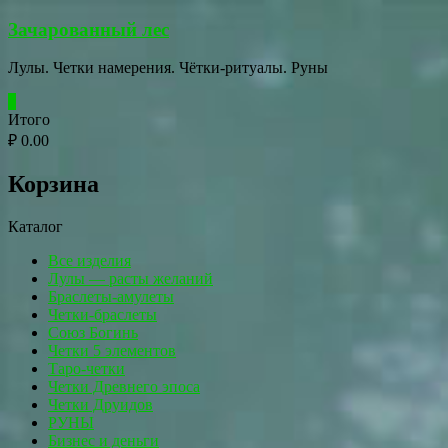
Перейти
Зачарованный лес
к
содержимому
Лулы. Четки намерения. Чётки-ритуалы. Руны
0
Итого
₽ 0.00
Корзина
Каталог
Все изделия
Лулы — расты желаний
Браслеты-амулеты
Четки-браслеты
Союз Богинь
Четки 5 элементов
Таро-четки
Четки Древнего эпоса
Четки Друидов
РУНЫ
Бизнес и деньги