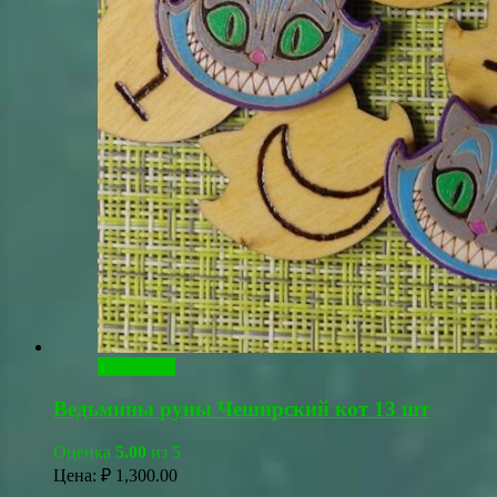
В корзину
Ведьмины руны Чеширский кот 13 шт
Оценка
5.00
из 5
Цена:
₽
1,300.00