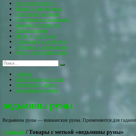
Власть и авторитет
Защита и преодоление
Исполнение желаний
Исцеление и зельеварение
Карьера и творчество
Любовь и семья
Магия и сила духов
Очарование и молодость
Перемены и новая жизнь
Удача и счастливый шанс
Главная
Байки Чеширского кота
Амулеты под задачу
Контакты и доставка
ведьмины руны
Ведьмины руны — викканские руны. Применяются для гаданий.
Главная
/ Товары с меткой «ведьмины руны»