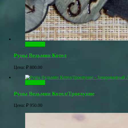
В корзину
Руны Ведьмин Котел
Цена:
₽
800.00
В корзину
Руны Ведьмин Котел/Троелуние
Цена:
₽
950.00