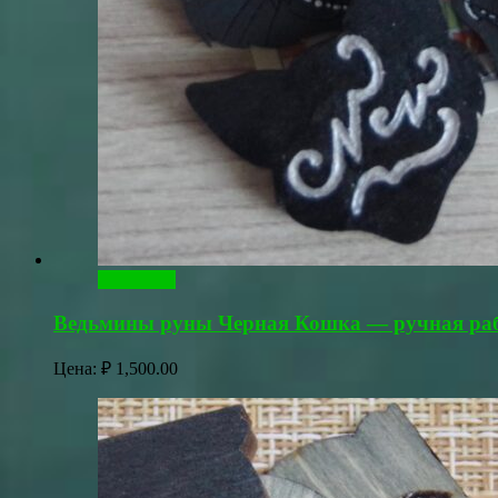
В корзину
Ведьмины руны Черная Кошка — ручная ра
Цена:
₽
1,500.00