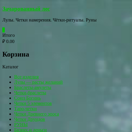
Перейти
Зачарованный лес
к
содержимому
Лулы. Четки намерения. Чётки-ритуалы. Руны
0
Итого
₽ 0.00
Корзина
Каталог
Все изделия
Лулы — расты желаний
Браслеты-амулеты
Четки-браслеты
Союз Богинь
Четки 5 элементов
Таро-четки
Четки Древнего эпоса
Четки Друидов
РУНЫ
Бизнес и деньги