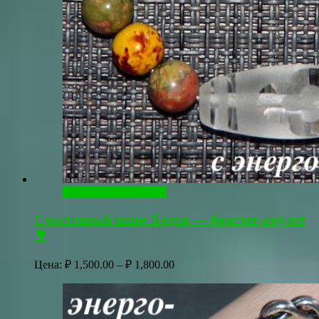
Выберите параметры
Счастливый шанс Бодхи — браслет-амулет
🌳
Диапазон
Цена:
₽
1,500.00
–
₽
1,800.00
цен:
₽ 1,500.00
–
₽ 1,800.00