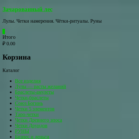
Перейти
Зачарованный лес
к
содержимому
Лулы. Четки намерения. Чётки-ритуалы. Руны
0
Итого
₽ 0.00
Корзина
Каталог
Все изделия
Лулы — расты желаний
Браслеты-амулеты
Четки-браслеты
Союз Богинь
Четки 5 элементов
Таро-четки
Четки Древнего эпоса
Четки Друидов
РУНЫ
Бизнес и деньги