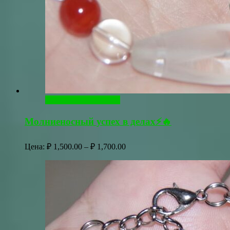
Выберите параметры
Молниеносный успех в делах⚡🔥
Диапазон
Цена:
₽
1,500.00
–
₽
1,700.00
цен:
₽ 1,500.00
–
₽ 1,700.00