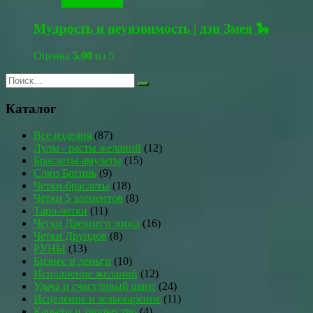
Читать далее
Мудрость и неуязвимость | дзи Змея 🐍
Оценка
5.00
из 5
Каталог
Все изделия
(87)
Лулы - расты желаний
(12)
Браслеты-амулеты
(15)
Союз Богинь
(9)
Четки-браслеты
(18)
Четки 5 элементов
(8)
Таро-четки
(11)
Четки Древнего эпоса
(16)
Четки Друидов
(8)
РУНЫ
(13)
Бизнес и деньги
(10)
Исполнение желаний
(12)
Удача и счастливый шанс
(24)
Исцеление и зельеварение
(11)
Карьера и творчество
(4)