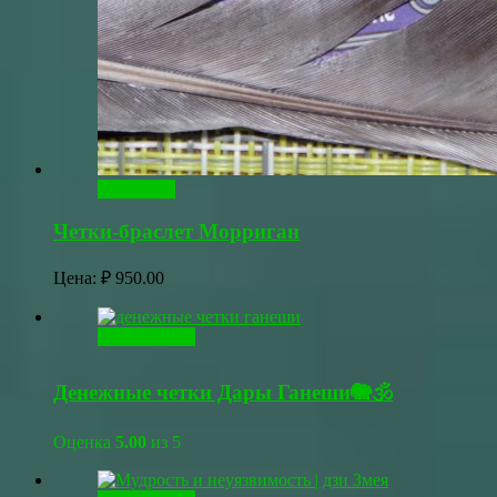
В корзину
Четки-браслет Морриган
Цена:
₽
950.00
Читать далее
Денежные четки Дары Ганеши🐘🕉
Оценка
5.00
из 5