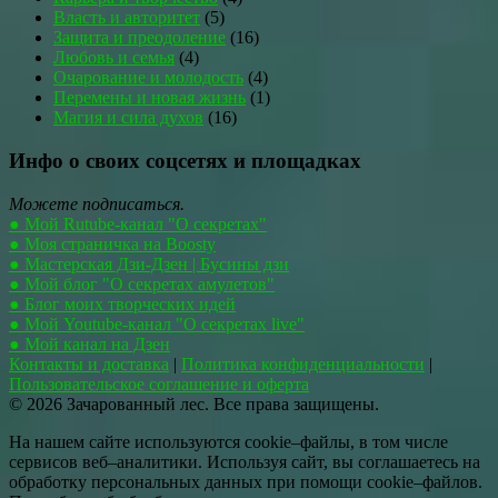
Власть и авторитет
(5)
Защита и преодоление
(16)
Любовь и семья
(4)
Очарование и молодость
(4)
Перемены и новая жизнь
(1)
Магия и сила духов
(16)
Инфо о своих соцсетях и площадках
Можете подписаться.
● Мой Rutube-канал "О секретах"
● Моя страничка на Boosty
● Мастерская Дзи-Дзен | Бусины дзи
● Мой блог "О секретах амулетов"
● Блог моих творческих идей
● Мой Youtube-канал "О секретах live"
● Мой канал на Дзен
Контакты и доставка
|
Политика конфиденциальности
|
Пользовательское соглашение и оферта
© 2026 Зачарованный лес. Все права защищены.
На нашем сайте используются cookie–файлы, в том числе
сервисов веб–аналитики. Используя сайт, вы соглашаетесь на
обработку персональных данных при помощи cookie–файлов.