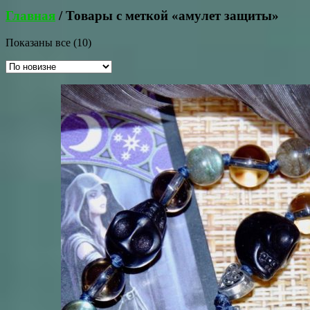
Главная
/ Товары с меткой «амулет защиты»
Сортировка:
Показаны все (10)
самые
недавние